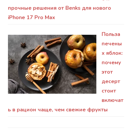
прочные решения от Benks для нового
iPhone 17 Pro Max
Польза
печены
х яблок:
почему
этот
десерт
стоит
включат
ь в рацион чаще, чем свежие фрукты