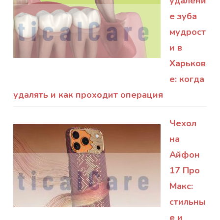
удалени
е зуба
мудрост
и в
Харьков
е: когда
удалять и как проходит операция
Чехол
на
Айфон
17 Про
Макс:
стильны
е и