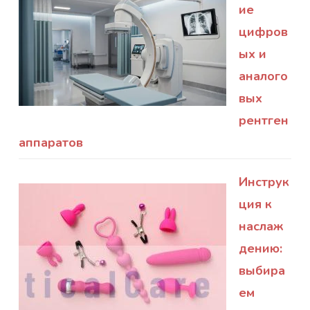
ие
цифров
ых и
аналого
вых
рентген
аппаратов
Инструк
ция к
наслаж
дению:
выбира
ем