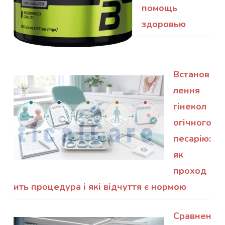
помощь
здоровью
Встанов
лення
гінекол
огічного
песарію:
як
проход
ить процедура і які відчуття є нормою
Сравнен