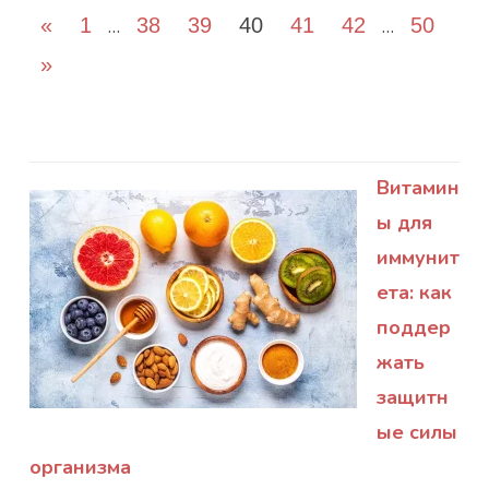
Пагинация
Предыдущие
«
1
…
38
39
40
41
42
…
50
записей
Следующие
записи
»
записи
Витамин
ы для
иммунит
ета: как
поддер
жать
защитн
ые силы
организма