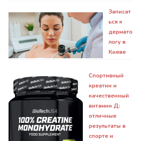
Записат
ься к
дермато
логу в
Киеве
Спортивный
креатин и
качественный
витамин Д:
отличные
результаты в
спорте и