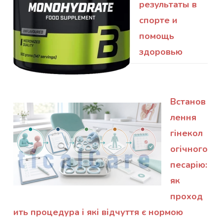
результаты в
спорте и
помощь
здоровью
Встанов
лення
гінекол
огічного
песарію:
як
проход
ить процедура і які відчуття є нормою