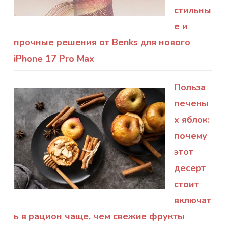
стильны
е и
прочные решения от Benks для нового
iPhone 17 Pro Max
Польза
печены
х яблок:
почему
этот
десерт
стоит
включат
ь в рацион чаще, чем свежие фрукты