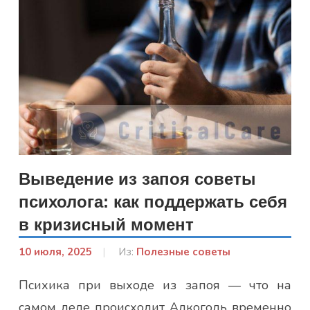
Выведение из запоя советы
психолога: как поддержать себя
в кризисный момент
10 июля, 2025
От:
Из:
Полезные советы
Лисенко
Психика при выходе из запоя — что на
Марина
самом деле происходит Алкоголь временно