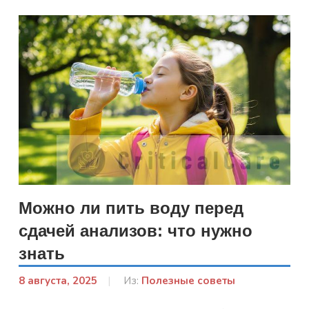
Можно ли пить воду перед
сдачей анализов: что нужно
знать
8 августа, 2025
От:
Из:
Полезные советы
Гапон