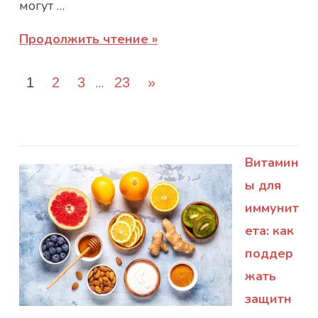
могут …
Продолжить чтение
Пагинация
Следующие
1
2
3
…
23
»
записей
записи
Витамин
ы для
иммунит
ета: как
поддер
жать
защитн