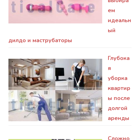
выбира
ем
идеальн
ый
дилдо и маструбаторы
Глубока
я
уборка
квартир
ы после
долгой
аренды
Сложно