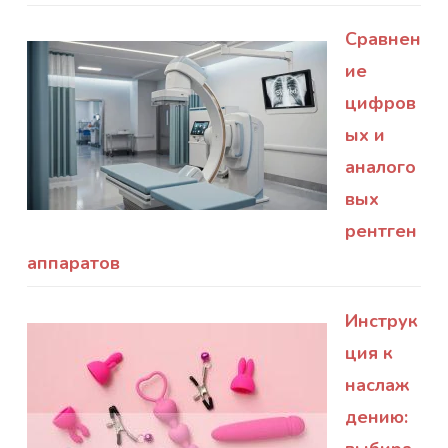
Сравнен
ие
цифров
ых и
аналого
вых
рентген
аппаратов
Инструк
ция к
наслаж
дению: