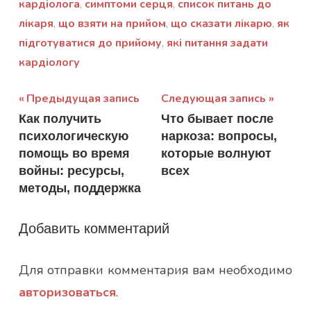
кардіолога
,
симптоми серця
,
список питань до
лікаря
,
що взяти на прийом
,
що сказати лікарю
,
як
підготуватися до прийому
,
які питання задати
кардіологу
Навигация
Предыдущая запись
Следующая запись
Как получить
Что бывает после
по
психологическую
наркоза: вопросы,
записям
помощь во время
которые волнуют
войны: ресурсы,
всех
методы, поддержка
Добавить комментарий
Для отправки комментария вам необходимо
авторизоваться
.