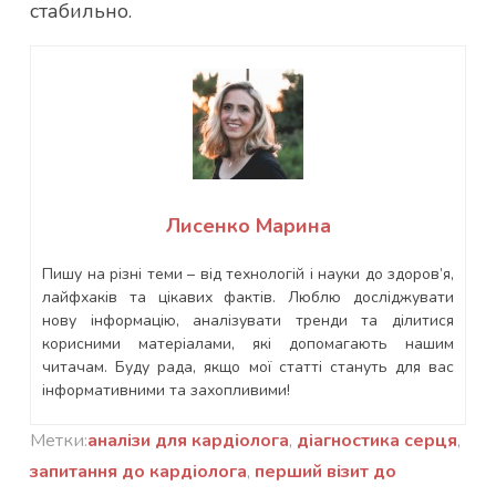
стабильно.
Лисенко Марина
Пишу на різні теми – від технологій і науки до здоров’я,
лайфхаків та цікавих фактів. Люблю досліджувати
нову інформацію, аналізувати тренди та ділитися
корисними матеріалами, які допомагають нашим
читачам. Буду рада, якщо мої статті стануть для вас
інформативними та захопливими!
Метки:
аналізи для кардіолога
,
діагностика серця
,
запитання до кардіолога
,
перший візит до