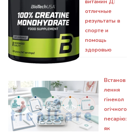
витамин Д:
отличные
результаты в
спорте и
помощь
здоровью
Встанов
лення
гінекол
огічного
песарію:
як