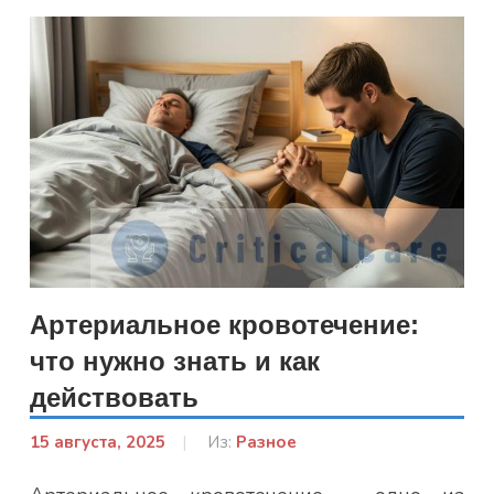
Артериальное кровотечение:
что нужно знать и как
действовать
15 августа, 2025
От:
Из:
Разное
Гапон