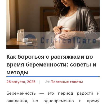
Как бороться с растяжками во
время беременности: советы и
методы
26 августа, 2025
От:
Из:
Полезные советы
Гапон
Беременность — это период радости и
Юлія
ожидания, но одновременно и время