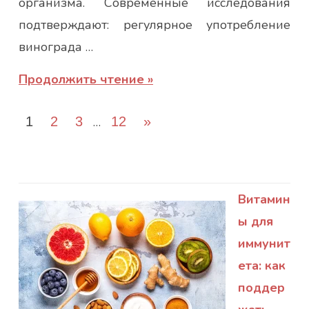
организма. Современные исследования
подтверждают: регулярное употребление
винограда …
Продолжить чтение
Пагинация
Следующие
1
2
3
…
12
»
записей
записи
Витамин
ы для
иммунит
ета: как
поддер