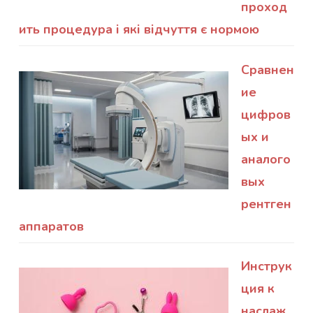
проход
ить процедура і які відчуття є нормою
Сравнен
ие
цифров
ых и
аналого
вых
рентген
аппаратов
Инструк
ция к
наслаж