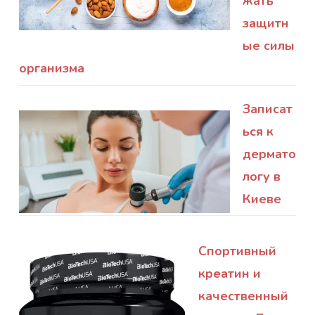
жать
защитн
ые силы
организма
Записат
ься к
дермато
логу в
Киеве
Спортивный
креатин и
качественный