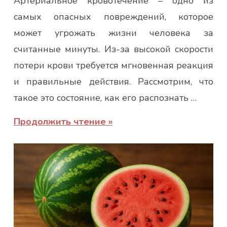
Артериальное кровотечение – одно из
Юлія
самых опасных повреждений, которое
может угрожать жизни человека за
считанные минуты. Из-за высокой скорости
потери крови требуется мгновенная реакция
и правильные действия. Рассмотрим, что
такое это состояние, как его распознать …
Продолжить чтение