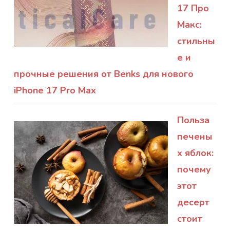
17 Про
Макс:
стильны
е и
прочные решения от Benks для нового
iPhone 17 Pro Max
Польза
печены
х яблок:
почему
этот
десерт
стоит