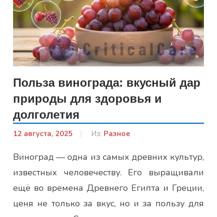
Польза винограда: вкусный дар
природы для здоровья и
долголетия
12 августа, 2025
От:
Из:
Разное
Гапон
Виноград — одна из самых древних культур,
Юлія
известных человечеству. Его выращивали
ещё во времена Древнего Египта и Греции,
ценя не только за вкус, но и за пользу для