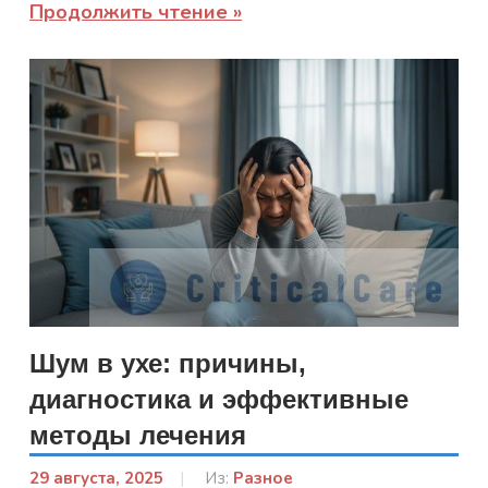
Продолжить чтение
Шум в ухе: причины,
диагностика и эффективные
методы лечения
29 августа, 2025
От:
Из:
Разное