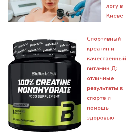
логу в
Киеве
Спортивный
креатин и
качественный
витамин Д:
отличные
результаты в
спорте и
помощь
здоровью