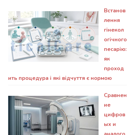
Встанов
лення
гінекол
огічного
песарію:
як
проход
ить процедура і які відчуття є нормою
Сравнен
ие
цифров
ых и
аналого