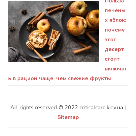
Польза
печены
х яблок:
почему
этот
десерт
стоит
включат
ь в рацион чаще, чем свежие фрукты
All rights reserved © 2022 criticalcare.kiev.ua |
Sitemap