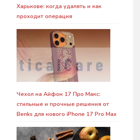
Харькове: когда удалять и как
проходит операция
Чехол на Айфон 17 Про Макс:
стильные и прочные решения от
Benks для нового iPhone 17 Pro Max