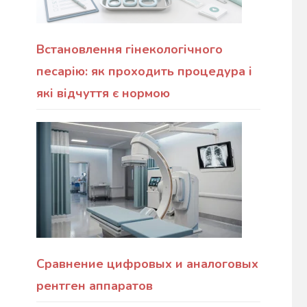
Встановлення гінекологічного
песарію: як проходить процедура і
які відчуття є нормою
Сравнение цифровых и аналоговых
рентген аппаратов