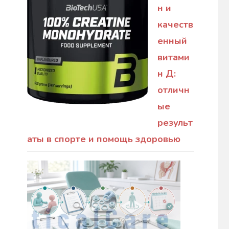
н и
качеств
енный
витами
н Д:
отличн
ые
результ
аты в спорте и помощь здоровью