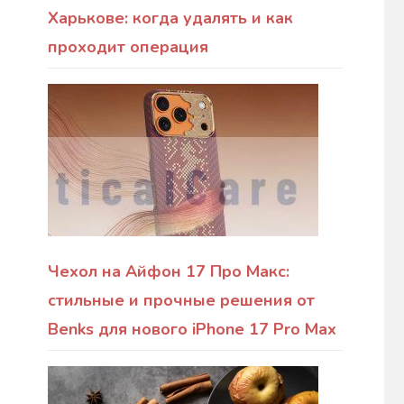
Харькове: когда удалять и как
проходит операция
Чехол на Айфон 17 Про Макс:
стильные и прочные решения от
Benks для нового iPhone 17 Pro Max