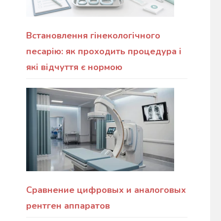
Встановлення гінекологічного
песарію: як проходить процедура і
які відчуття є нормою
Сравнение цифровых и аналоговых
рентген аппаратов