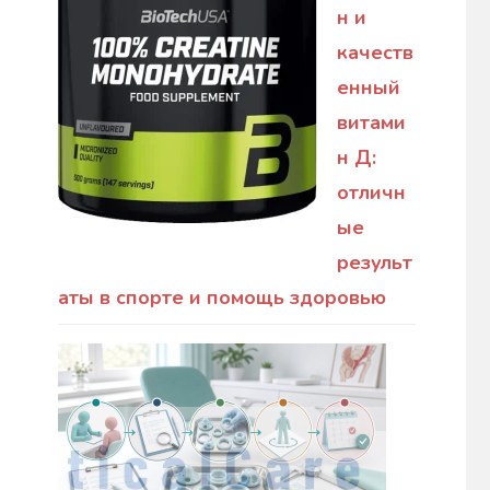
н и
качеств
енный
витами
н Д:
отличн
ые
результ
аты в спорте и помощь здоровью