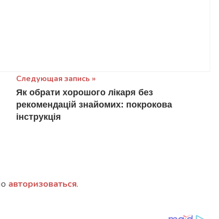
Следующая запись
Як обрати хорошого лікаря без
рекомендацій знайомих: покрокова
інструкція
мо
авторизоваться
.