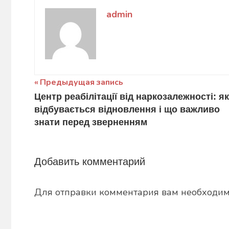
admin
Навигация
Предыдущая запись
Центр реабілітації від наркозалежності: як
по
відбувається відновлення і що важливо
записям
знати перед зверненням
Добавить комментарий
Для отправки комментария вам необходи