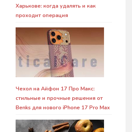
Харькове: когда удалять и как
проходит операция
Чехол на Айфон 17 Про Макс:
стильные и прочные решения от
Benks для нового iPhone 17 Pro Max