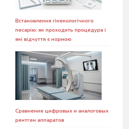
Встановлення гінекологічного
песарію: як проходить процедура і
які відчуття є нормою
Сравнение цифровых и аналоговых
рентген аппаратов