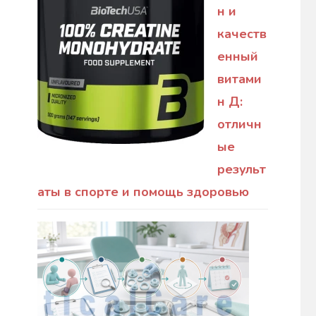
н и
качеств
енный
витами
н Д:
отличн
ые
результ
аты в спорте и помощь здоровью