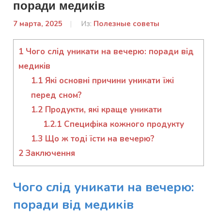
поради медиків
7 марта, 2025
От:
Из:
Полезные советы
admin
1
Чого слід уникати на вечерю: поради від
медиків
1.1
Які основні причини уникати їжі
перед сном?
1.2
Продукти, які краще уникати
1.2.1
Специфіка кожного продукту
1.3
Що ж тоді їсти на вечерю?
2
Заключення
Чого слід уникати на вечерю:
поради від медиків