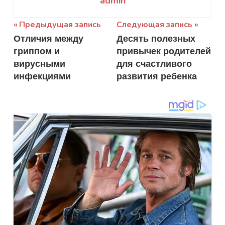
admin
Навигация
Предыдущая запись
Следующая запись
Отличия между
Десять полезных
по
гриппом и
привычек родителей
записям
вирусными
для счастливого
инфекциями
развития ребенка