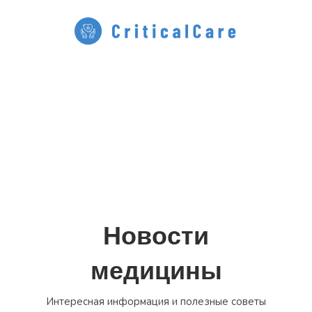
Перейти
к
содержимому
Новости
медицины
Интересная информация и полезные советы