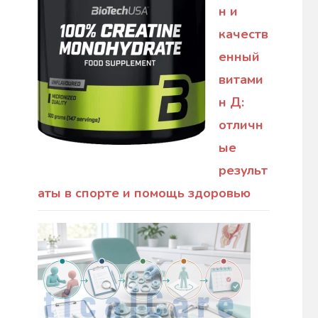
н и
качеств
енный
витами
н Д:
отличн
ые
результ
аты в спорте и помощь здоровью