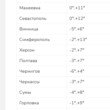
Макеевка
0°..+11°
Севастополь
0°..+12°
Винница
-5°..+6°
Симферополь
-2°..+13°
Херсон
-2°..+7°
Полтава
-3°..+7°
Чернигов
-6°..+4°
Черкассы
-3°..+7°
Сумы
-4°..+8°
Горловка
-1°..+9°