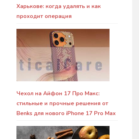
Харькове: когда удалять и как
проходит операция
Чехол на Айфон 17 Про Макс:
стильные и прочные решения от
Benks для нового iPhone 17 Pro Max