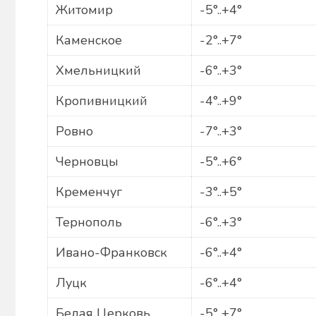
Житомир
-5°..+4°
Каменское
-2°..+7°
Хмельницкий
-6°..+3°
Кропивницкий
-4°..+9°
Ровно
-7°..+3°
Черновцы
-5°..+6°
Кременчуг
-3°..+5°
Тернополь
-6°..+3°
Ивано-Франковск
-6°..+4°
Луцк
-6°..+4°
Белая Церковь
-5°..+7°