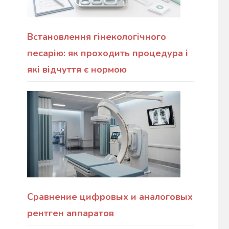
Встановлення гінекологічного
песарію: як проходить процедура і
які відчуття є нормою
Сравнение цифровых и аналоговых
рентген аппаратов