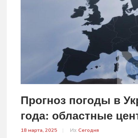
Прогноз погоды в Ук
года: областные це
18 марта, 2025
От:
Из:
Сегодня