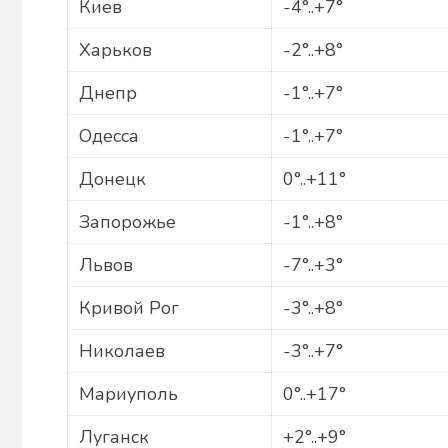
Киев
-4°..+7°
Харьков
-2°..+8°
Днепр
-1°..+7°
Одесса
-1°..+7°
Донецк
0°..+11°
Запорожье
-1°..+8°
Львов
-7°..+3°
Кривой Рог
-3°..+8°
Николаев
-3°..+7°
Мариуполь
0°..+17°
Луганск
+2°..+9°