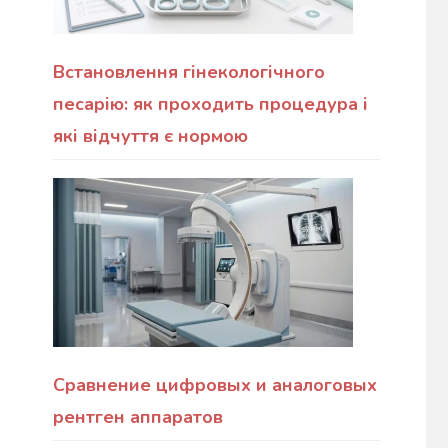
Встановлення гінекологічного
песарію: як проходить процедура і
які відчуття є нормою
Сравнение цифровых и аналоговых
рентген аппаратов