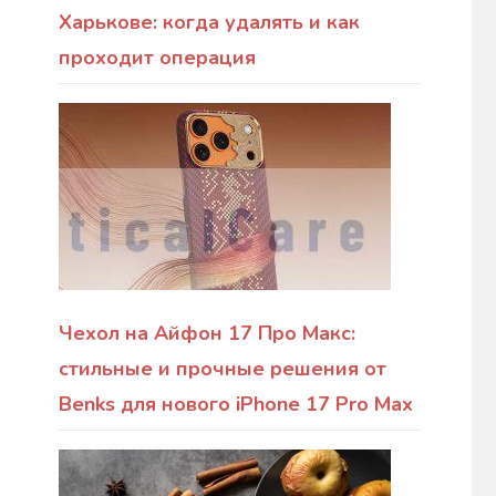
Харькове: когда удалять и как
проходит операция
Чехол на Айфон 17 Про Макс:
стильные и прочные решения от
Benks для нового iPhone 17 Pro Max