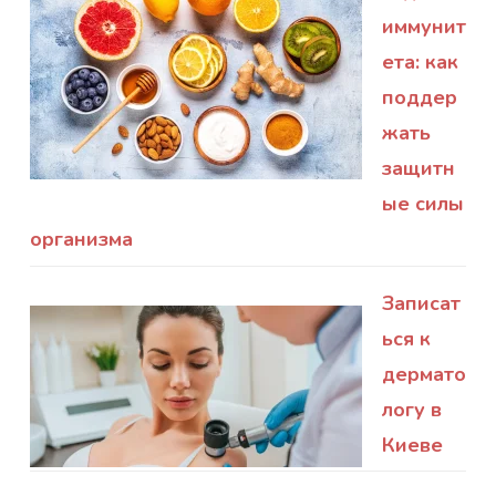
иммунит
ета: как
поддер
жать
защитн
ые силы
организма
Записат
ься к
дермато
логу в
Киеве