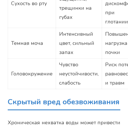
Сухость во рту
дискомф
трещинки на
при
губах
глотании
Интенсивный
Повыше
Темная моча
цвет, сильный
нагрузка
запах
почки
Чувство
Риск пот
Головокружение
неустойчивости,
равнове
слабость
и травм
Скрытый вред обезвоживания
Хроническая нехватка воды может привести