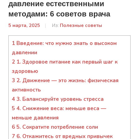
давление естественными
методами: 6 советов врача
5 марта, 2025
От:
Из:
Полезные советы
admin
1
Введение: что нужно знать о высоком
давлении
2
1. Здоровое питание как первый шаг к
здоровью
3
2. Движение — это жизнь: физическая
активность
4
3. Балансируйте уровень стресса
5
4. Снижение веса: меньше веса —
меньше давления
6
5. Сократите потребление соли
7
6. Откажитесь от вредных привычек