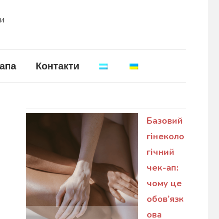
ни
апа
Контакти
Базовий
гінеколо
гічний
чек-ап:
чому це
обов’язк
ова