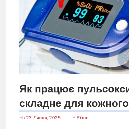
Як працює пульсокси
складне для кожного
На
23 Липня, 2025
Від
У
Різне
Лисенко