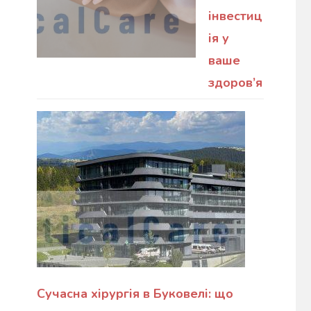
інвестиц
ія у
ваше
здоров’я
Сучасна хірургія в Буковелі: що