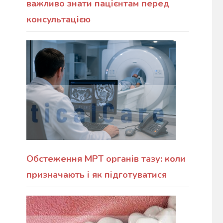
важливо знати пацієнтам перед
консультацією
Обстеження МРТ органів тазу: коли
призначають і як підготуватися