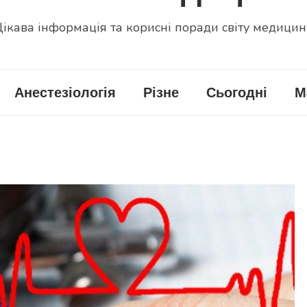
ікава інформація та корисні поради світу медици
Анестезіологія
Різне
Сьогодні
М