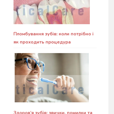
Пломбування зубів: коли потрібно і
як проходить процедура
Здоров’я зубів: звички, помилки та