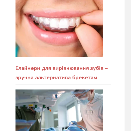
Елайнери для вирівнювання зубів –
зручна альтернатива брекетам