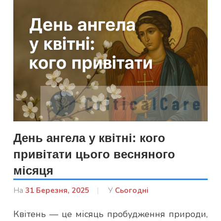
День ангела у квітні: кого
привітати цього весняного
місяця
На
31 Березня, 2025
Від
У
Сьогодні
Лисенко
Квітень — це місяць пробудження природи,
Марина