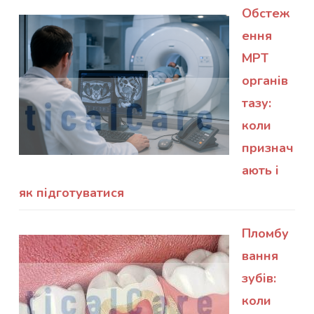
Обстеж
ення
МРТ
органів
тазу:
коли
признач
ають і
як підготуватися
Пломбу
вання
зубів:
коли