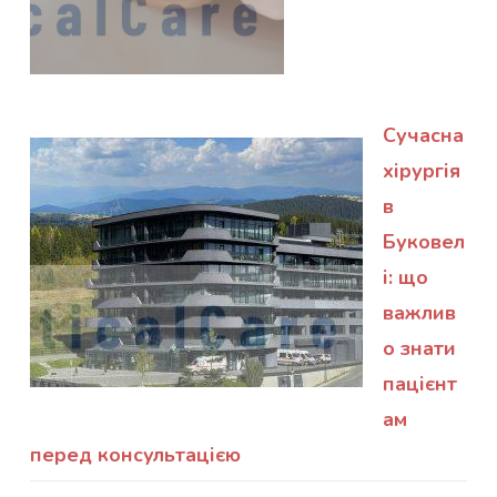
Сучасна
хірургія
в
Буковел
і: що
важлив
о знати
пацієнт
ам
перед консультацією