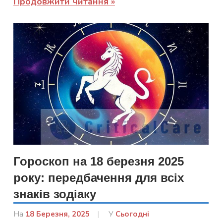
Продовжити читання
Гороскоп на 18 березня 2025
року: передбачення для всіх
знаків зодіаку
На
18 Березня, 2025
Від
У
Сьогодні