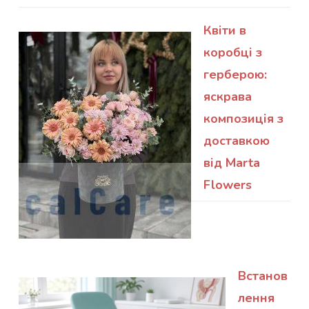
Квіти в
коробці з
герберою:
яскрава
композиція з
доставкою
від Marta
Flowers
Встанов
лення