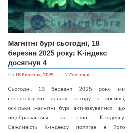
Магнітні бурі сьогодні, 18
березня 2025 року: K-індекс
досягнув 4
На
18 Березня, 2025
Від
У
Сьогодні
admin
Сьогодні, 18 березня 2025 року, ми
спостерігаємо значну погоду в космосі,
оскільки магнітні бурі активізувалися, що
відображається на рівні K-індексу.
Важливість K-індексу полягає в його