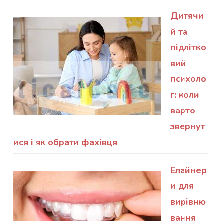
Дитячи
й та
підлітко
вий
психоло
г: коли
варто
звернут
ися і як обрати фахівця
Елайнер
и для
вирівню
вання