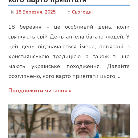
На
18 Березня, 2025
Від
У
Сьогодні
admin
18 березня – це особливий день, коли
святкують свій День ангела багато людей. У
цей день відзначаються імена, пов’язані з
християнською традицією, а також ті, що
мають українське походження. Давайте
розглянемо, кого варто привітати цього …
Продовжити читання