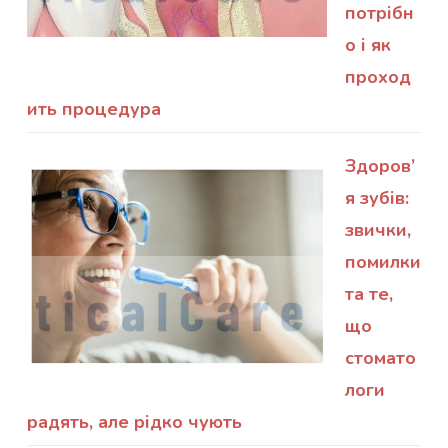
потрібн
о і як
проход
ить процедура
Здоров’
я зубів:
звички,
помилки
та те,
що
стомато
логи
радять, але рідко чують