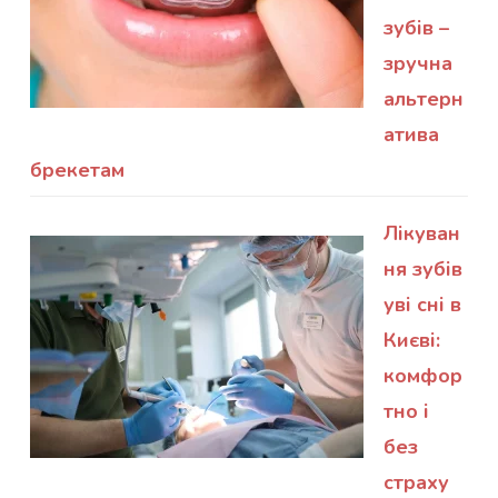
зубів –
зручна
альтерн
атива
брекетам
Лікуван
ня зубів
уві сні в
Києві:
комфор
тно і
без
страху