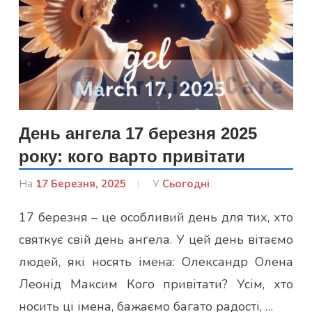
День ангела 17 березня 2025
року: кого варто привітати
На
17 Березня, 2025
Від
У
Сьогодні
admin
17 березня – це особливий день для тих, хто
святкує свій день ангела. У цей день вітаємо
людей, які носять імена: Олександр Олена
Леонід Максим Кого привітати? Усім, хто
носить ці імена, бажаємо багато радості, …