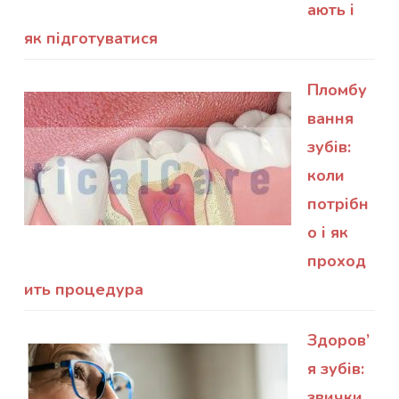
ають і
як підготуватися
Пломбу
вання
зубів:
коли
потрібн
о і як
проход
ить процедура
Здоров’
я зубів:
звички,