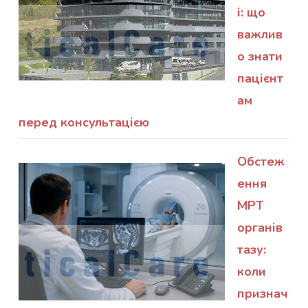
і: що
важлив
о знати
пацієнт
ам
перед консультацією
Обстеж
ення
МРТ
органів
тазу:
коли
признач