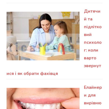
Дитячи
й та
підлітко
вий
психоло
г: коли
варто
звернут
ися і як обрати фахівця
Елайнер
и для
вирівню