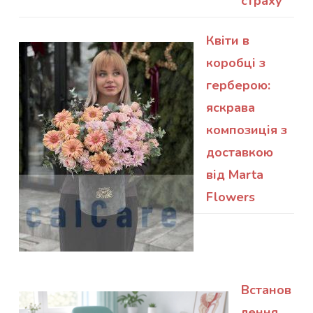
страху
Квіти в
коробці з
герберою:
яскрава
композиція з
доставкою
від Marta
Flowers
Встанов
лення