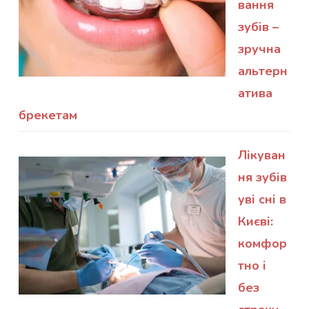
вання
зубів –
зручна
альтерн
атива
брекетам
Лікуван
ня зубів
уві сні в
Києві:
комфор
тно і
без