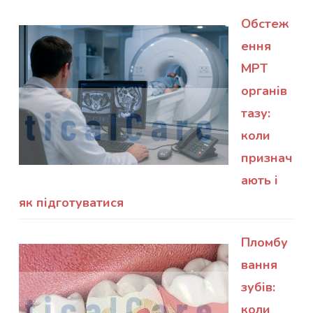
Обстеж
ення
МРТ
органів
тазу:
коли
признач
ають і
як підготуватися
Пломбу
вання
зубів:
коли