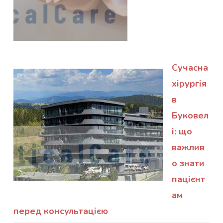
Сучасна
хірургія
в
Буковел
і: що
важлив
о знати
пацієнт
ам
перед консультацією