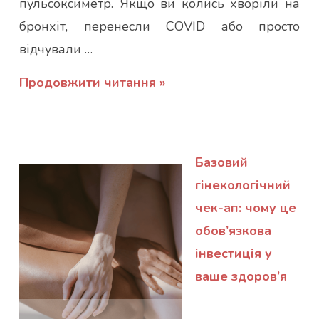
пульсоксиметр. Якщо ви колись хворіли на
бронхіт, перенесли COVID або просто
відчували …
Продовжити читання
Базовий
гінекологічний
чек-ап: чому це
обов’язкова
інвестиція у
ваше здоров’я