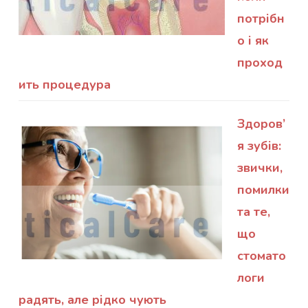
потрібн
о і як
проход
ить процедура
Здоров’
я зубів:
звички,
помилки
та те,
що
стомато
логи
радять, але рідко чують