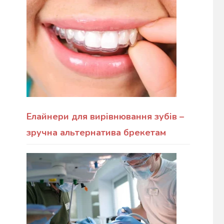
Елайнери для вирівнювання зубів –
зручна альтернатива брекетам