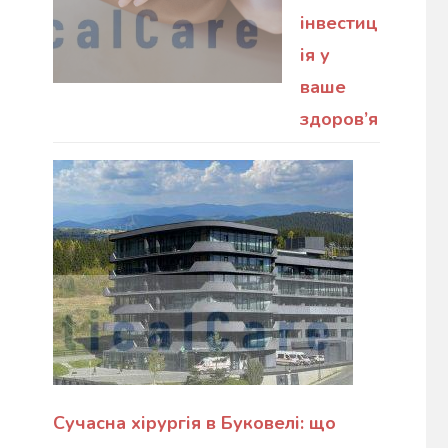
інвестиц
ія у
ваше
здоров’я
Сучасна хірургія в Буковелі: що