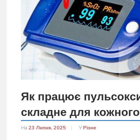
Як працює пульсокси
складне для кожного
На
23 Липня, 2025
Від
У
Різне
Лисенко