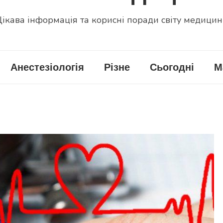
ікава інформація та корисні поради світу медици
Анестезіологія
Різне
Сьогодні
М