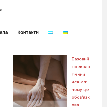
ни
апа
Контакти
Базовий
гінеколо
гічний
чек-ап:
чому це
обов’язк
ова