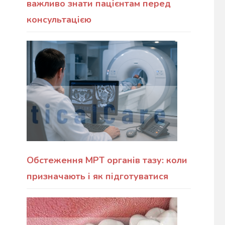
важливо знати пацієнтам перед
консультацією
Обстеження МРТ органів тазу: коли
призначають і як підготуватися