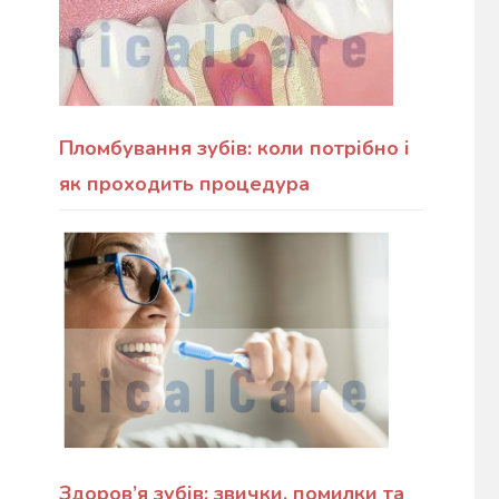
Пломбування зубів: коли потрібно і
як проходить процедура
Здоров’я зубів: звички, помилки та