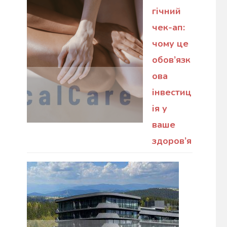
гічний
чек-ап:
чому це
обов’язк
ова
інвестиц
ія у
ваше
здоров’я