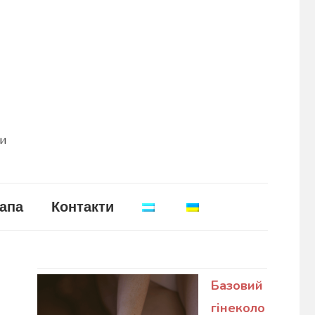
ни
апа
Контакти
Базовий
гінеколо