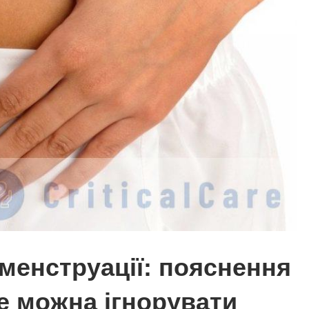
 менструації: пояснення
не можна ігнорувати