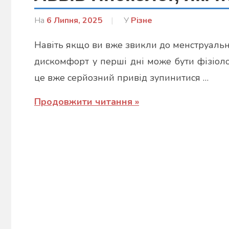
На
6 Липня, 2025
Від
У
Різне
Лисенко
Навіть якщо ви вже звикли до менструальн
Марина
дискомфорт у перші дні може бути фізіоло
це вже серйозний привід зупинитися …
Продовжити читання