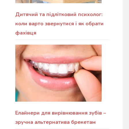
Дитячий та підлітковий психолог:
коли варто звернутися і як обрати
фахівця
Елайнери для вирівнювання зубів –
зручна альтернатива брекетам