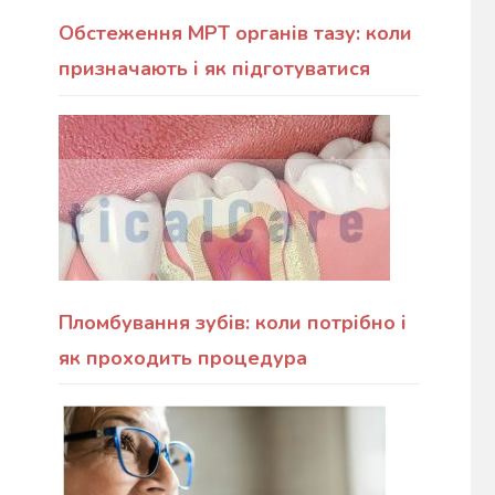
Обстеження МРТ органів тазу: коли
призначають і як підготуватися
Пломбування зубів: коли потрібно і
як проходить процедура