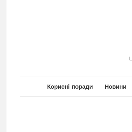
Перейти
до
вмісту
Ц
Корисні поради
Новини