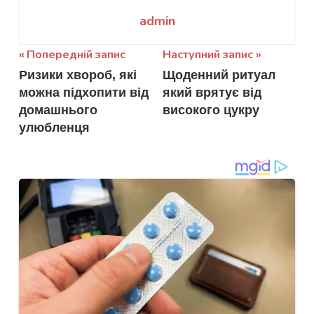
admin
Навігація
Попередній запис
Наступний запис
Ризики хвороб, які
Щоденний ритуал
записів
можна підхопити від
який врятує від
домашнього
високого цукру
улюбленця