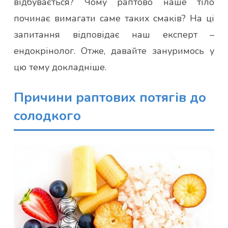
відбувається? Чому раптово наше тіло
починає вимагати саме таких смаків? На ці
запитання відповідає наш експерт –
ендокрінолог. Отже, давайте зануримось у
цю тему докладніше.
Причини раптових потягів до
солодкого