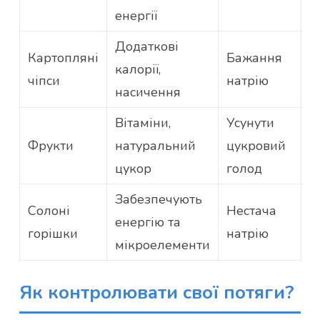
енергії
Додаткові
Картопляні
Бажання
калорії,
чіпси
натрію
насичення
Вітаміни,
Усунути
Фрукти
натуральний
цукровий
цукор
голод
Забезпечують
Солоні
Нестача
енергію та
горішки
натрію
мікроелементи
Як контролювати свої потяги?