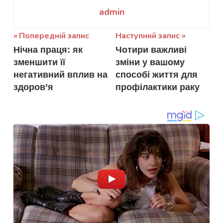
admin
Навігація
Попередній запис
Наступний запис
Нічна праця: як
Чотири важливі
записів
зменшити її
зміни у вашому
негативний вплив на
способі життя для
здоров’я
профілактики раку