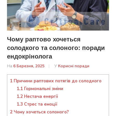
Чому раптово хочеться
солодкого та солоного: поради
ендокрінолога
На
6 Березня, 2025
Від
У
Корисні поради
admin
1
Причини раптових потягів до солодкого
1.1
Гормональні зміни
1.2
Нестача енергії
1.3
Стрес та емоції
2
Чому хочеться солоного?