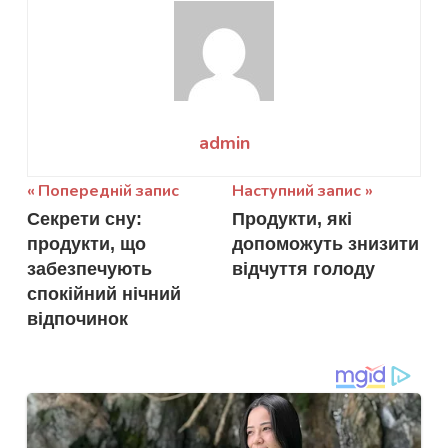
admin
Навігація
Попередній запис
Наступний запис
Секрети сну:
Продукти, які
записів
продукти, що
допоможуть знизити
забезпечують
відчуття голоду
спокійний нічний
відпочинок