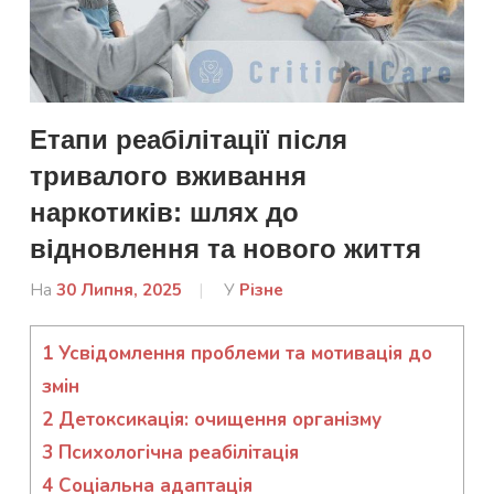
Етапи реабілітації після
тривалого вживання
наркотиків: шлях до
відновлення та нового життя
На
30 Липня, 2025
Від
У
Різне
Лисенко
Марина
1
Усвідомлення проблеми та мотивація до
змін
2
Детоксикація: очищення організму
3
Психологічна реабілітація
4
Соціальна адаптація