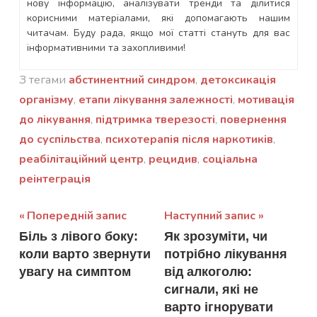
нову інформацію, аналізувати тренди та ділитися
корисними матеріалами, які допомагають нашим
читачам. Буду рада, якщо мої статті стануть для вас
інформативними та захопливими!
З тегами
абстинентний синдром
,
детоксикація
організму
,
етапи лікування залежності
,
мотивація
до лікування
,
підтримка тверезості
,
повернення
до суспільства
,
психотерапія після наркотиків
,
реабілітаційний центр
,
рецидив
,
соціальна
реінтеграція
Навігація
Попередній запис
Наступний запис
Біль з лівого боку:
Як зрозуміти, чи
записів
коли варто звернути
потрібно лікування
увагу на симптом
від алкоголю:
сигнали, які не
варто ігнорувати