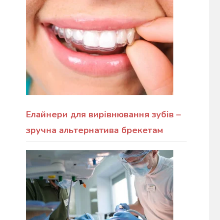
Елайнери для вирівнювання зубів –
зручна альтернатива брекетам