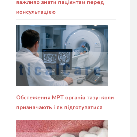
важливо знати пацієнтам перед
консультацією
Обстеження МРТ органів тазу: коли
призначають і як підготуватися