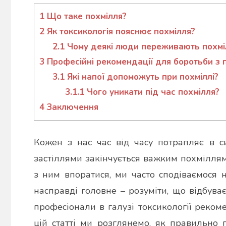
admin
1
Що таке похмілля?
2
Як токсикологія пояснює похмілля?
2.1
Чому деякі люди переживають похмі
3
Професійні рекомендації для боротьби з 
3.1
Які напої допоможуть при похміллі?
3.1.1
Чого уникати під час похмілля?
4
Заключення
Кожен з нас час від часу потрапляє в с
застіллями закінчується важким похміллям
з ним впоратися, ми часто сподіваємося 
насправді головне – розуміти, що відбува
професіонали в галузі токсикології реко
цій статті ми розглянемо, як правильно