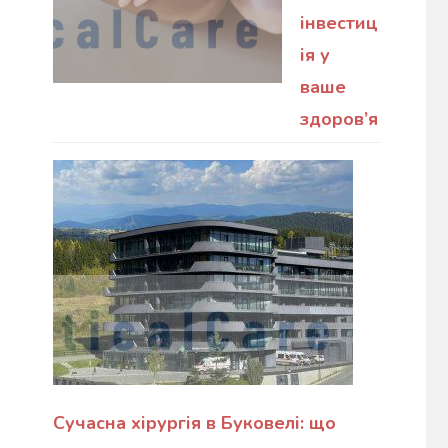
інвестиц
ія у
ваше
здоров’я
Сучасна хірургія в Буковелі: що