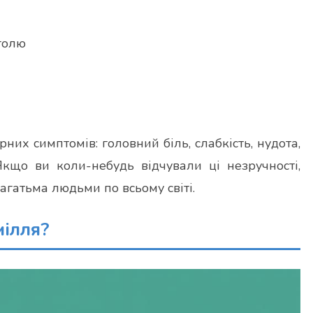
голю
их симптомів: головний біль, слабкість, нудота,
 Якщо ви коли-небудь відчували ці незручності,
 багатьма людьми по всьому світі.
мілля?