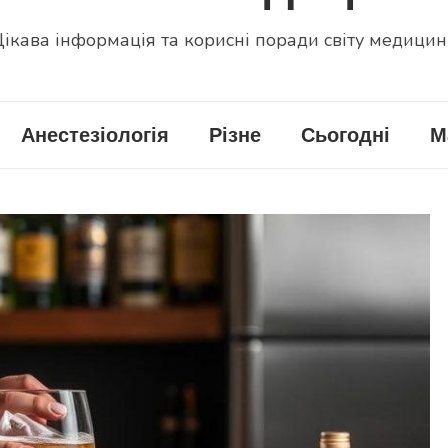
ікава інформація та корисні поради світу медици
Анестезіологія
Різне
Сьогодні
М