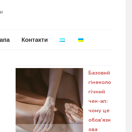
ни
апа
Контакти
Базовий
гінеколо
гічний
чек-ап:
чому це
обов’язк
ова