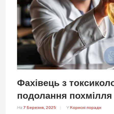
Фахівець з токсиколо
подолання похмілля
На
7 Березня, 2025
Від
У
Корисні поради