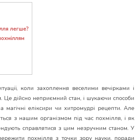
лля легше?
похміллям
итуації, коли захоплення веселими вечірками і
. Це дійсно неприємний стан, і шукаючи способи
на магічні еліксири чи хитромудрі рецепти. Але
ється з нашим організмом під час похмілля, і як
мендують справлятися з цим незручним станом. У
 пережити похмілля з точки зору науки, поради