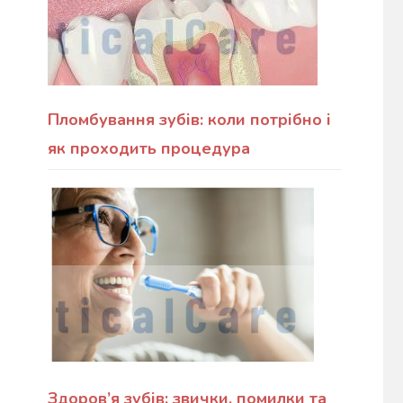
Пломбування зубів: коли потрібно і
як проходить процедура
Здоров’я зубів: звички, помилки та