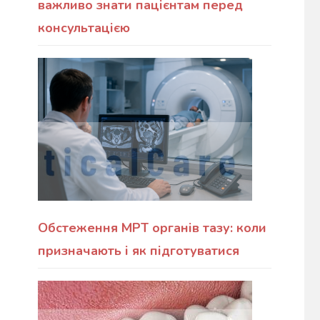
важливо знати пацієнтам перед
консультацією
Обстеження МРТ органів тазу: коли
призначають і як підготуватися