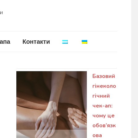
ни
апа
Контакти
Базовий
гінеколо
гічний
чек-ап:
чому це
обов’язк
ова