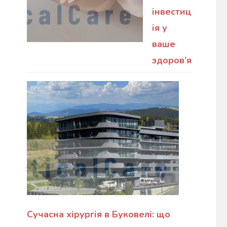
інвестиц
ія у
ваше
здоров’я
Сучасна хірургія в Буковелі: що