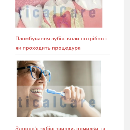
Пломбування зубів: коли потрібно і
як проходить процедура
Здоров’я зубів: звички, помилки та