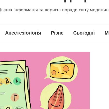
ікава інформація та корисні поради світу медици
Анестезіологія
Різне
Сьогодні
М