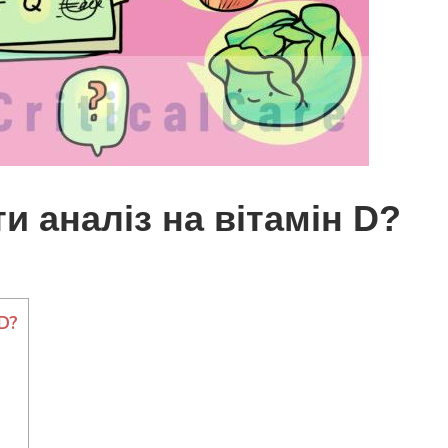
и аналіз на вітамін D?
D?