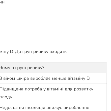
ми.
іну D. До груп ризику входять:
Чому в групі ризику?
З віком шкіра виробляє менше вітаміну D.
Підвищена потреба у вітаміні для розвитку
плоду.
Недостатня інсоляція знижує вироблення