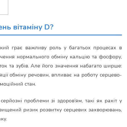
нь вітаміну D?
який грає важливу роль у багатьох процесах в
печення нормального обміну кальцію та фосфору,
ток та зубів. Але його значення набагато ширше:
ляції обміну речовин, впливає на роботу серцево-
моційний стан.
серйозні проблеми зі здоров’ям, такі як рахіт у
підвищений ризик розвитку серцевих захворювань,
ку.