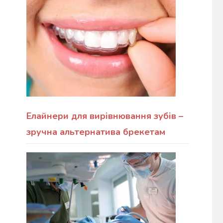
Елайнери для вирівнювання зубів –
зручна альтернатива брекетам