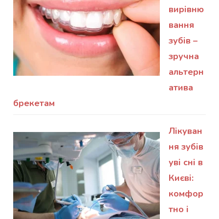
вирівню
вання
зубів –
зручна
альтерн
атива
брекетам
Лікуван
ня зубів
уві сні в
Києві:
комфор
тно і