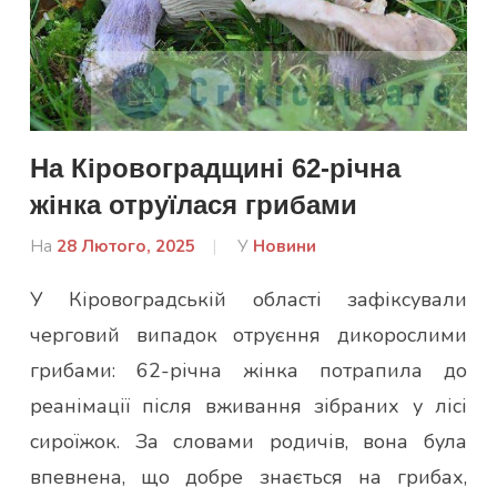
На Кіровоградщині 62-річна
жінка отруїлася грибами
На
28 Лютого, 2025
Від
У
Новини
admin
У Кіровоградській області зафіксували
черговий випадок отруєння дикорослими
грибами: 62-річна жінка потрапила до
реанімації після вживання зібраних у лісі
сироїжок. За словами родичів, вона була
впевнена, що добре знається на грибах,