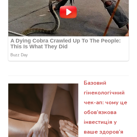
Базовий
гінекологічний
чек-ап: чому це
обов’язкова
інвестиція у
ваше здоров’я