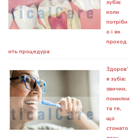
зубів:
коли
потрібн
о і як
проход
ить процедура
Здоров’
я зубів:
звички,
помилки
та те,
що
стомато
логи