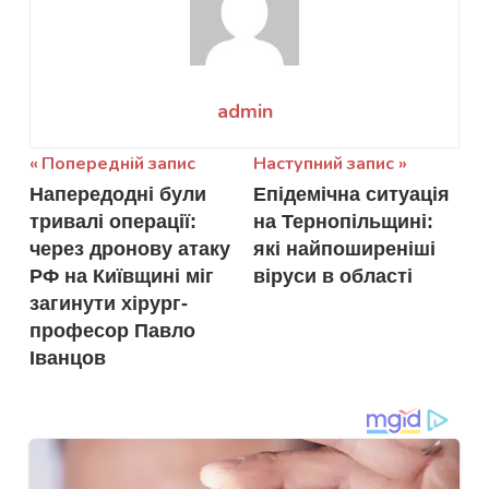
admin
Навігація
Попередній запис
Наступний запис
Напередодні були
Епідемічна ситуація
записів
тривалі операції:
на Тернопільщині:
через дронову атаку
які найпоширеніші
РФ на Київщині міг
віруси в області
загинути хірург-
професор Павло
Іванцов