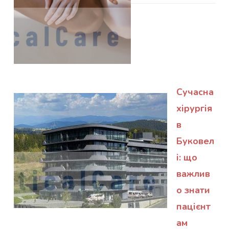
Сучасна
хірургія
в
Буковел
і: що
важлив
о знати
пацієнт
ам