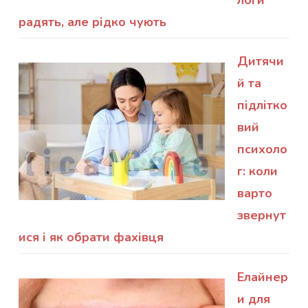
радять, але рідко чують
Дитячи
й та
підлітко
вий
психоло
г: коли
варто
звернут
ися і як обрати фахівця
Елайнер
и для