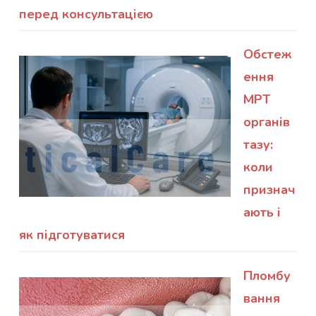
перед консультацією
Обстеж
ення
МРТ
органів
тазу:
коли
признач
ають і
як підготуватися
Пломбу
вання