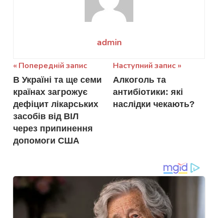
admin
Навігація
Попередній запис
Наступний запис
В Україні та ще семи
Алкоголь та
записів
країнах загрожує
антибіотики: які
дефіцит лікарських
наслідки чекають?
засобів від ВІЛ
через припинення
допомоги США