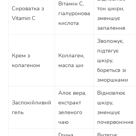
Вітамін С,
Сироватка з
тон шкіри,
гіалуронова
Vitamin С
зменшує
кислота
запалення
Зволожує,
підтягує
Крем з
Коллаген,
шкіру,
колагеном
масла ши
бореться зі
зморшками
Алоє вера,
Відновлює
Заспокійливий
екстракт
шкіру,
гель
зеленого
зменшує
чаю
почервоніння
Глина,
Витягує