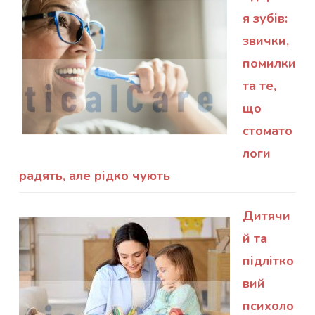
я зубів:
звички,
помилки
та те,
що
стомато
логи
радять, але рідко чують
Дитячи
й та
підлітко
вий
психоло