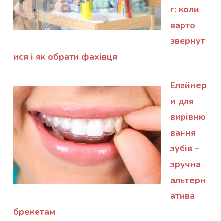
г: коли
варто
звернут
ися і як обрати фахівця
Елайнер
и для
вирівню
вання
зубів –
зручна
альтерн
атива
брекетам