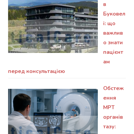
в
Буковел
і: що
важлив
о знати
пацієнт
ам
перед консультацією
Обстеж
ення
МРТ
органів
тазу: