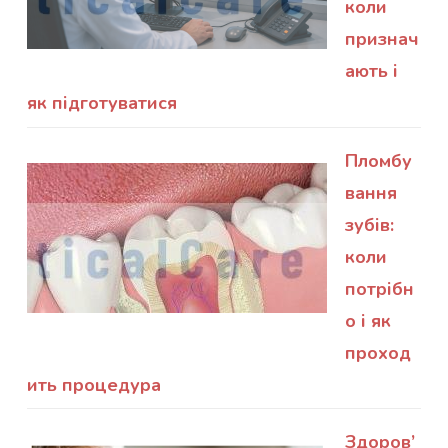
коли
признач
ають і
як підготуватися
Пломбу
вання
зубів:
коли
потрібн
о і як
проход
ить процедура
Здоров’