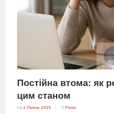
Постійна втома: як р
цим станом
На
2 Липня, 2025
Від
У
Різне