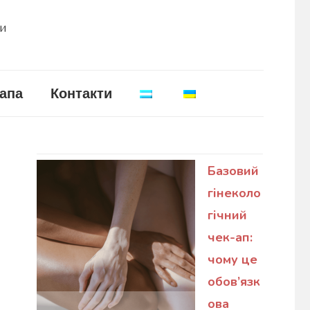
ни
апа
Контакти
Базовий
гінеколо
гічний
чек-ап:
чому це
обов’язк
ова