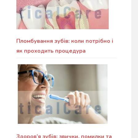
Пломбування зубів: коли потрібно і
як проходить процедура
Здоров’я зубів: звички, помилки та