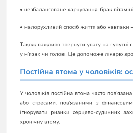
• незбалансоване харчування, брак вітаміні
• малорухливий спосіб життя або навпаки 
Також важливо звернути увагу на супутні с
у м’язах чи голові. Це допоможе лікарю зроз
Постійна втома у чоловіків: о
У чоловіків постійна втома часто пов’яза
або стресами, пов’язаними з фінансови
ігнорувати ризики серцево-судинних зах
хронічну втому.