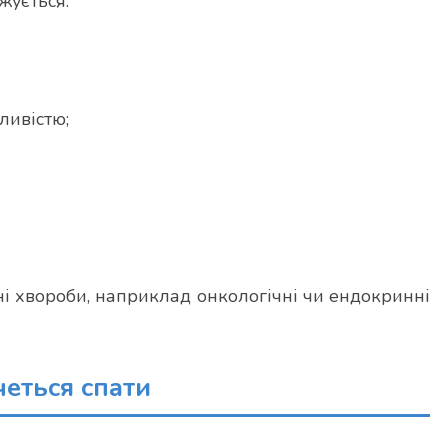
жується:
ливістю;
ні хвороби, наприклад онкологічні чи ендокринні
четься спати