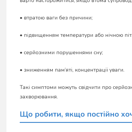
варто насторожитися, якщо втома супровод
• втратою ваги без причини;
• підвищенням температури або нічною піт
• серйозними порушеннями сну;
• зниженням пам’яті, концентрації уваги.
Такі симптоми можуть свідчити про серйоз
захворювання.
Що робити, якщо постійно хо