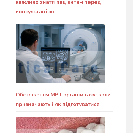
важливо знати пацієнтам перед
консультацією
Обстеження МРТ органів тазу: коли
призначають і як підготуватися