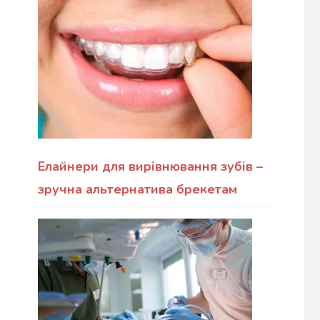
Елайнери для вирівнювання зубів –
зручна альтернатива брекетам