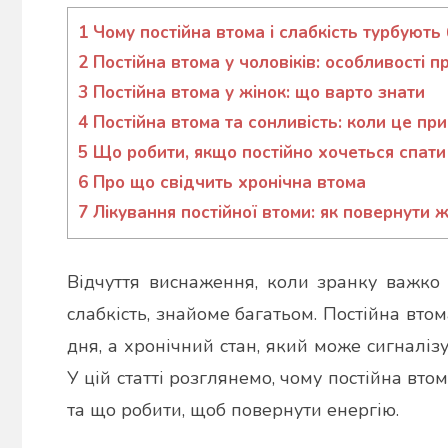
Гапон
Юлія
1
Чому постійна втома і слабкість турбують
2
Постійна втома у чоловіків: особливості п
3
Постійна втома у жінок: що варто знати
4
Постійна втома та сонливість: коли це при
5
Що робити, якщо постійно хочеться спати
6
Про що свідчить хронічна втома
7
Лікування постійної втоми: як повернути ж
Відчуття виснаження, коли зранку важко
слабкість, знайоме багатьом. Постійна вто
дня, а хронічний стан, який може сигналіз
У цій статті розглянемо, чому постійна втом
та що робити, щоб повернути енергію.