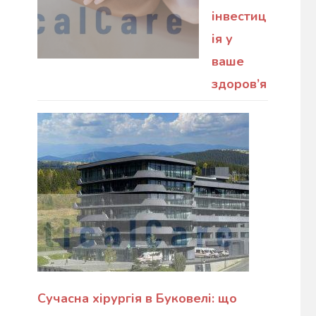
інвестиц
ія у
ваше
здоров’я
Сучасна хірургія в Буковелі: що