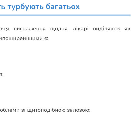
сть турбують багатьох
ться виснаження щодня, лікарі виділяють як
Найпоширенішими є:
я;
облеми зі щитоподібною залозою;