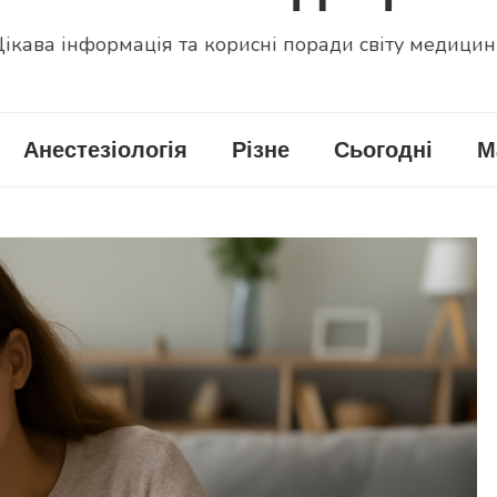
ікава інформація та корисні поради світу медици
Анестезіологія
Різне
Сьогодні
М