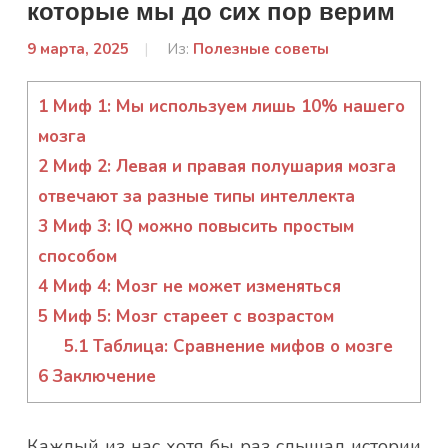
которые мы до сих пор верим
9 марта, 2025
От:
Из:
Полезные советы
admin
1
Миф 1: Мы используем лишь 10% нашего
мозга
2
Миф 2: Левая и правая полушария мозга
отвечают за разные типы интеллекта
3
Миф 3: IQ можно повысить простым
способом
4
Миф 4: Мозг не может изменяться
5
Миф 5: Мозг стареет с возрастом
5.1
Таблица: Сравнение мифов о мозге
6
Заключение
Каждый из нас хотя бы раз слышал истории