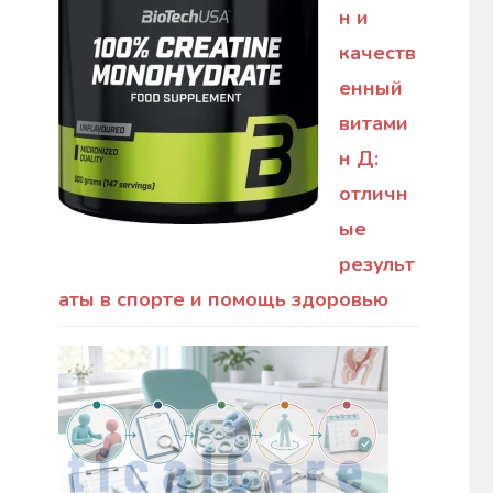
н и
качеств
енный
витами
н Д:
отличн
ые
результ
аты в спорте и помощь здоровью