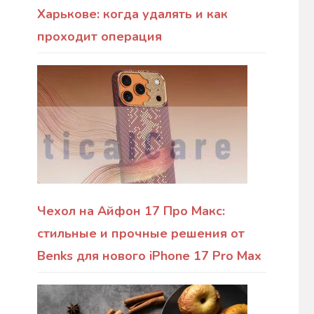
Харькове: когда удалять и как
проходит операция
Чехол на Айфон 17 Про Макс:
стильные и прочные решения от
Benks для нового iPhone 17 Pro Max