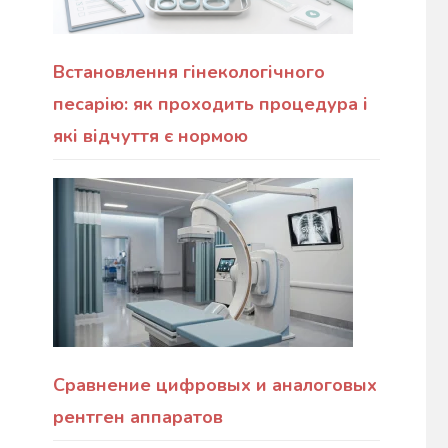
Встановлення гінекологічного
песарію: як проходить процедура і
які відчуття є нормою
Сравнение цифровых и аналоговых
рентген аппаратов