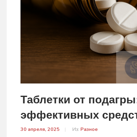
Таблетки от подагры
эффективных средс
30 апреля, 2025
От:
Из:
Разное