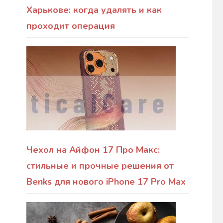
Харькове: когда удалять и как
проходит операция
Чехол на Айфон 17 Про Макс:
стильные и прочные решения от
Benks для нового iPhone 17 Pro Max