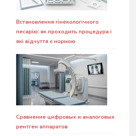
Встановлення гінекологічного
песарію: як проходить процедура і
які відчуття є нормою
Сравнение цифровых и аналоговых
рентген аппаратов