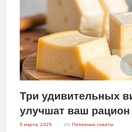
Три удивительных в
улучшат ваш рацион
5 марта, 2025
От:
Из:
Полезные советы