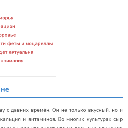
морья
рацион
доровье
сти феты и моцареллы
дет актуальна
 внимания
оне
ву с давних времён. Он не только вкусный, но и
 кальция и витаминов. Во многих культурах сыр