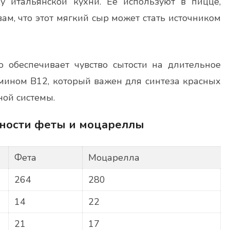
 итальянской кухни. Её используют в пицце,
вам, что этот мягкий сыр может стать источником
о обеспечивает чувство сытости на длительное
амином В12, который важен для синтеза красных
ой системы.
нности феты и моцареллы
Фета
Моцарелла
264
280
14
22
21
17