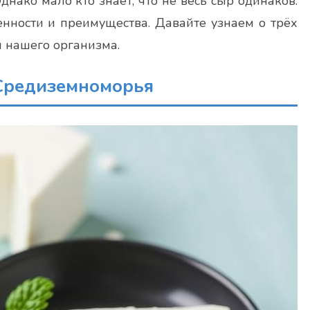
нако мало кто знает, что не весь сыр одинаков.
нности и преимущества. Давайте узнаем о трёх
я нашего организма.
 Средиземноморья