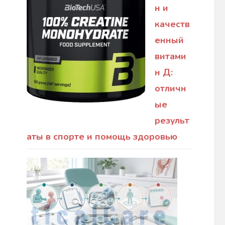
н и
качеств
енный
витами
н Д:
отличн
ые
результ
аты в спорте и помощь здоровью