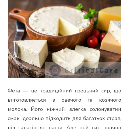
Фета — це традиційний грецький сир, що
виготовляється з овечого та козячого
молока. Його ніжний, злегка солонуватий
смак ідеально підходить для багатьох страв,
від салатів до пасти. Але цей сир значно