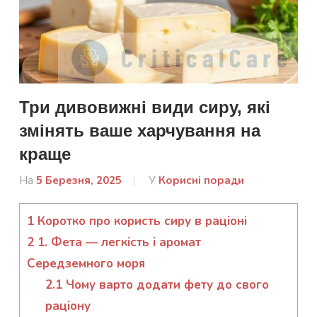
Три дивовижні види сиру, які
змінять ваше харчування на
краще
На
5 Березня, 2025
Від
У
Корисні поради
admin
1
Коротко про користь сиру в раціоні
2
1. Фета — легкість і аромат
Середземного моря
2.1
Чому варто додати фету до свого
раціону