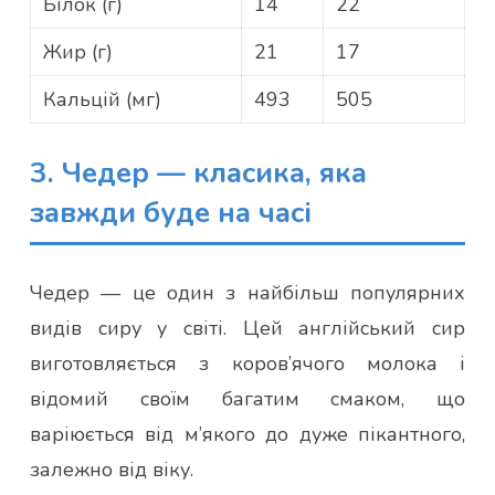
Білок (г)
14
22
Жир (г)
21
17
Кальцій (мг)
493
505
3. Чедер — класика, яка
завжди буде на часі
Чедер — це один з найбільш популярних
видів сиру у світі. Цей англійський сир
виготовляється з коров’ячого молока і
відомий своїм багатим смаком, що
варіюється від м’якого до дуже пікантного,
залежно від віку.