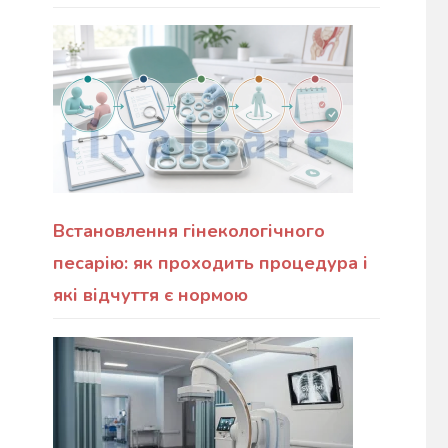
Встановлення гінекологічного
песарію: як проходить процедура і
які відчуття є нормою