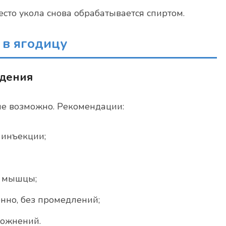
есто укола снова обрабатывается спиртом.
 в ягодицу
едения
не возможно. Рекомендации:
 инъекции;
я мышцы;
енно, без промедлений;
ложнений.