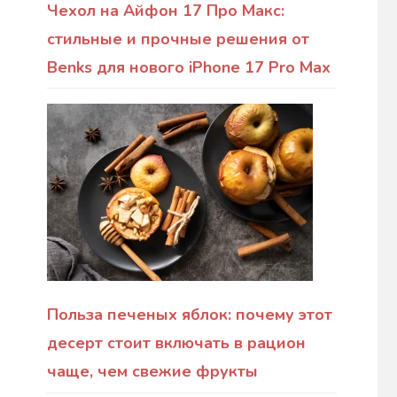
Чехол на Айфон 17 Про Макс:
стильные и прочные решения от
Benks для нового iPhone 17 Pro Max
Польза печеных яблок: почему этот
десерт стоит включать в рацион
чаще, чем свежие фрукты