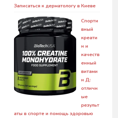
Записаться к дерматологу в Киеве
Спорти
вный
креати
н и
качеств
енный
витами
н Д:
отличн
ые
результ
аты в спорте и помощь здоровью