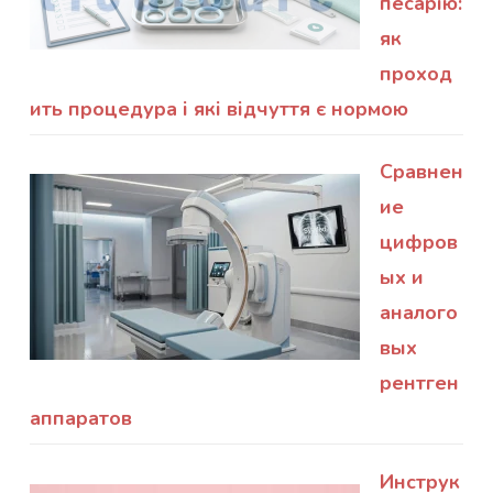
песарію:
як
проход
ить процедура і які відчуття є нормою
Сравнен
ие
цифров
ых и
аналого
вых
рентген
аппаратов
Инструк