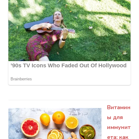
Витамин
ы для
иммунит
ета: как