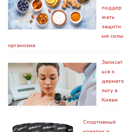
поддер
жать
защитн
ые силы
организма
Записат
ься к
дермато
логу в
Киеве
Спортивный
креатин и