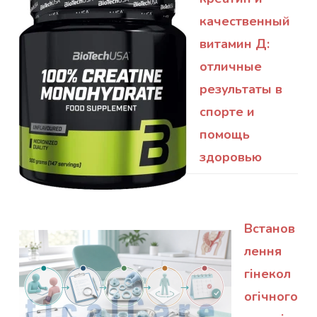
качественный
витамин Д:
отличные
результаты в
спорте и
помощь
здоровью
Встанов
лення
гінекол
огічного