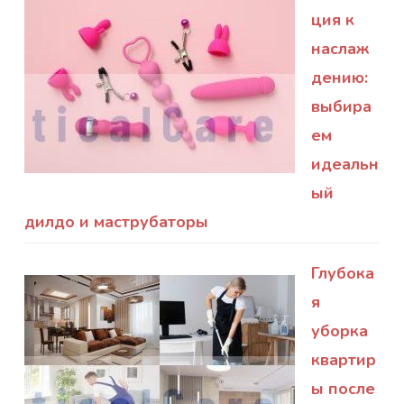
ция к
наслаж
дению:
выбира
ем
идеальн
ый
дилдо и маструбаторы
Глубока
я
уборка
квартир
ы после