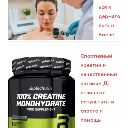
ься к
дермато
логу в
Киеве
Спортивный
креатин и
качественный
витамин Д:
отличные
результаты в
спорте и
помощь