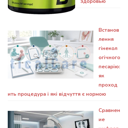
здоровью
Встанов
лення
гінекол
огічного
песарію:
як
проход
ить процедура і які відчуття є нормою
Сравнен
ие