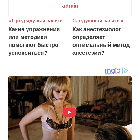
admin
Навигация
Предыдущая запись
Следующая запись
Какие упражнения
Как анестезиолог
по
или методики
определяет
записям
помогают быстро
оптимальный метод
успокоиться?
анестезии?