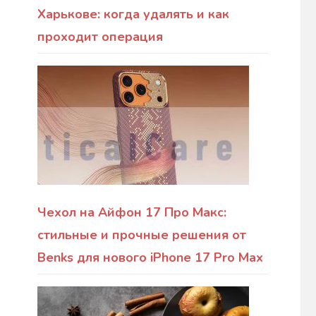
Харькове: когда удалять и как
проходит операция
Чехол на Айфон 17 Про Макс:
стильные и прочные решения от
Benks для нового iPhone 17 Pro Max