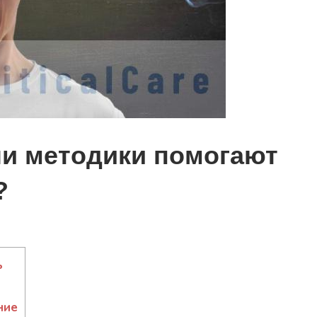
ли методики помогают
?
ь
ние