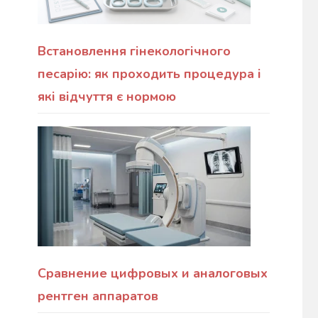
Встановлення гінекологічного
песарію: як проходить процедура і
які відчуття є нормою
Сравнение цифровых и аналоговых
рентген аппаратов