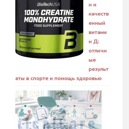
н и
качеств
енный
витами
н Д:
отличн
ые
результ
аты в спорте и помощь здоровью