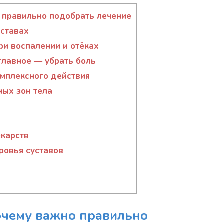
 правильно подобрать лечение
уставах
и воспалении и отёках
лавное — убрать боль
мплексного действия
ных зон тела
екарств
овья суставов
почему важно правильно