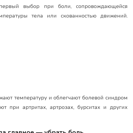
первый выбор при боли, сопровождающейся
мпературы тела или скованностью движений.
ижают температуру и облегчают болевой синдром
т при артритах, артрозах, бурситах и других
а главное — убрать боль