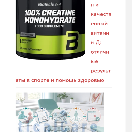
н и
качеств
енный
витами
н Д:
отличн
ые
результ
аты в спорте и помощь здоровью