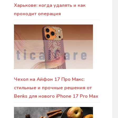
Харькове: когда удалять и как
проходит операция
Чехол на Айфон 17 Про Макс:
стильные и прочные решения от
Benks для нового iPhone 17 Pro Max