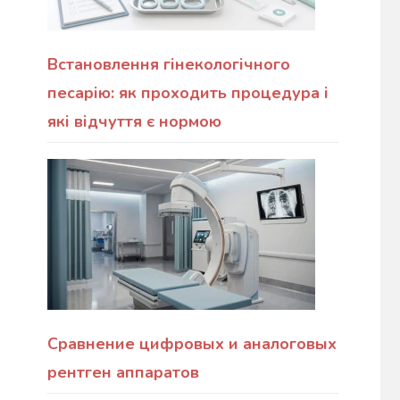
Встановлення гінекологічного
песарію: як проходить процедура і
які відчуття є нормою
Сравнение цифровых и аналоговых
рентген аппаратов