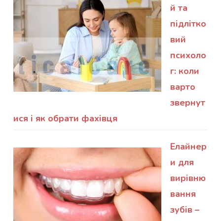
й та
підлітко
вий
психоло
г: коли
варто
звернут
ися і як обрати фахівця
Елайнер
и для
вирівню
вання
зубів –