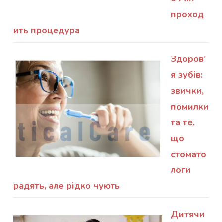
проход
ить процедура
Здоров’
я зубів:
звички,
помилки
та те,
що
стомато
логи
радять, але рідко чують
Дитячи