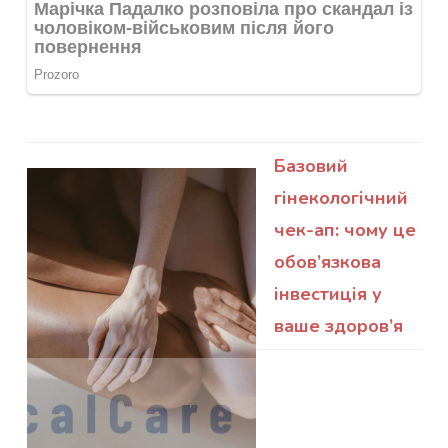
Базовий
гінекологічний
чек-ап: чому це
обов’язкова
інвестиція у
ваше здоров’я