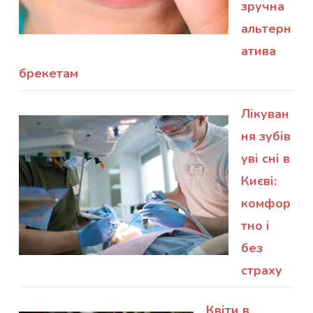
зручна
альтерн
атива
брекетам
Лікуван
ня зубів
уві сні в
Києві:
комфор
тно і
без
страху
Квіти в