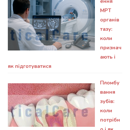
ення
МРТ
органів
тазу:
коли
признач
ають і
як підготуватися
Пломбу
вання
зубів:
коли
потрібн
о і як