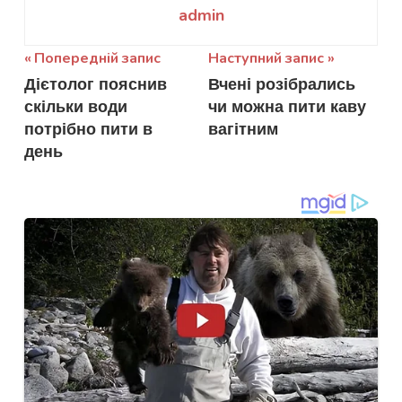
admin
Навігація
Попередній запис
Наступний запис
Дієтолог пояснив
Вчені розібрались
записів
скільки води
чи можна пити каву
потрібно пити в
вагітним
день