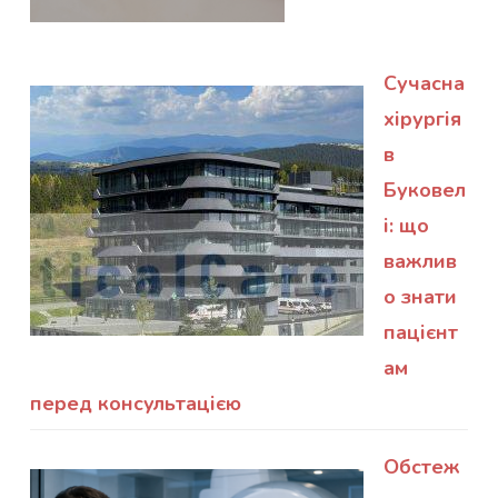
Сучасна
хірургія
в
Буковел
і: що
важлив
о знати
пацієнт
ам
перед консультацією
Обстеж