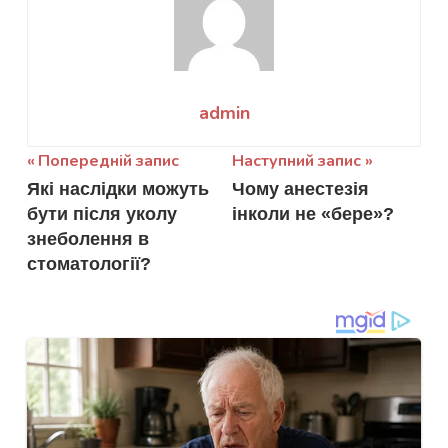
admin
Навігація
Попередній запис
Наступний запис
Які наслідки можуть
Чому анестезія
записів
бути після уколу
інколи не «бере»?
знеболення в
стоматології?