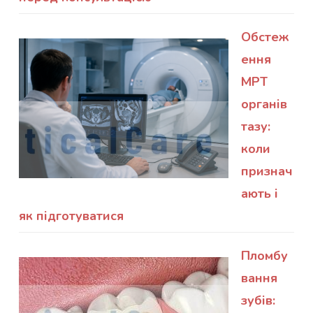
Обстеж
ення
МРТ
органів
тазу:
коли
признач
ають і
як підготуватися
Пломбу
вання
зубів: