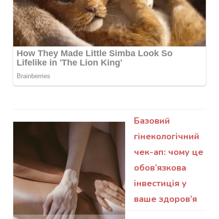
Базовий
гінекологічний
чек-ап: чому це
обов’язкова
інвестиція у
ваше здоров’я