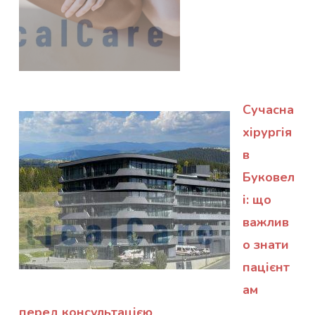
Сучасна
хірургія
в
Буковел
і: що
важлив
о знати
пацієнт
ам
перед консультацією