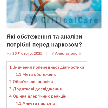
Які обстеження та аналізи
потрібні перед наркозом?
На
26 Лютого, 2025
Від
У
Анестезіологія
admin
1
Значення попередньої діагностики
1.1
Мета обстежень
2
Обов’язкові аналізи
3
Додаткові дослідження
4
Оцінка алергічних реакцій
4.1
Анкета пацієнта