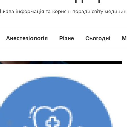
ікава інформація та корисні поради світу медици
Анестезіологія
Різне
Сьогодні
М