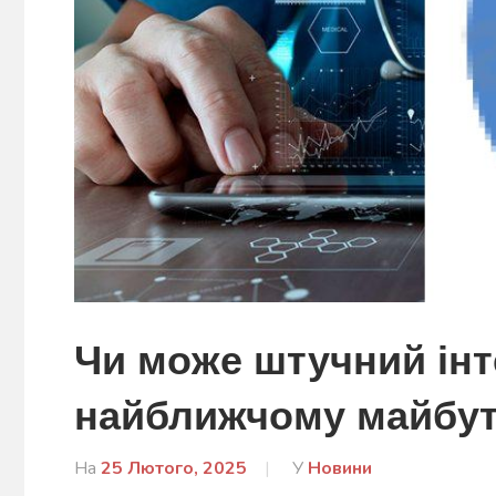
Чи може штучний інте
найближчому майбу
На
25 Лютого, 2025
Від
У
Новини