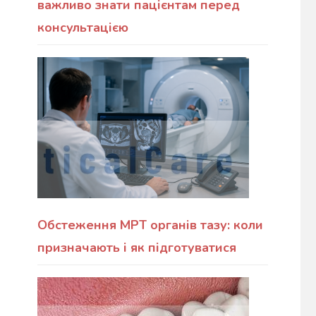
важливо знати пацієнтам перед
консультацією
Обстеження МРТ органів тазу: коли
призначають і як підготуватися