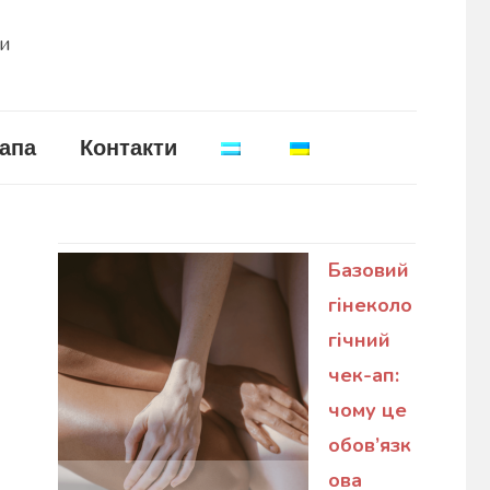
ни
апа
Контакти
Базовий
гінеколо
гічний
чек-ап:
чому це
обов’язк
ова