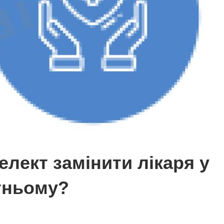
лект замінити лікаря у
тньому?