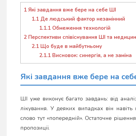
admin
1
Які завдання вже бере на себе ШІ
1.1
Де людський фактор незамінний
1.1.1
Обмеження технологій
2
Перспективи співіснування ШІ та медици
2.1
Що буде в майбутньому
2.1.1
Висновок: синергія, а не заміна
Які завдання вже бере на себ
ШІ уже виконує багато завдань: від анал
лікування. У деяких випадках він навіть
слово тут «попередній». Остаточне рішення
пропозиції.