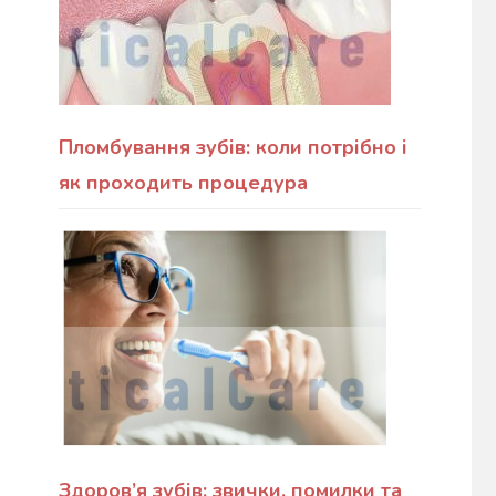
Пломбування зубів: коли потрібно і
як проходить процедура
Здоров’я зубів: звички, помилки та