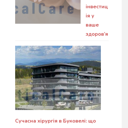
інвестиц
ія у
ваше
здоров’я
Сучасна хірургія в Буковелі: що