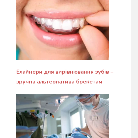
Елайнери для вирівнювання зубів –
зручна альтернатива брекетам