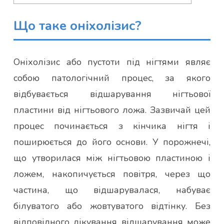
Що таке оніхолізис?
Оніхолізис або пустоти під нігтями являє
собою патологічний процес, за якого
відбувається відшарування нігтьової
пластини від нігтьового ложа. Зазвичай цей
процес починається з кінчика нігтя і
поширюється до його основи. У порожнечі,
що утворилася між нігтьовою пластиною і
ложем, накопичується повітря, через що
частина, що відшарувалася, набуває
білуватого або жовтуватого відтінку. Без
відповідного лікування відшарування може