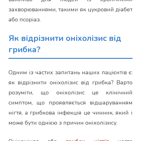
захворюваннями, такими як цукровий діабет
або псоріаз.
Як відрізнити оніхолізис від
грибка?
Одним із частих запитань наших пацієнтів є:
як відрізнити оніхолізис від грибка? Варто
розуміти, що оніхолізис це клінічний
симптом, що проявляється відшаруванням
нігтя, а грибкова інфекція це чинник, який і
може бути однією з причин оніхолізису.