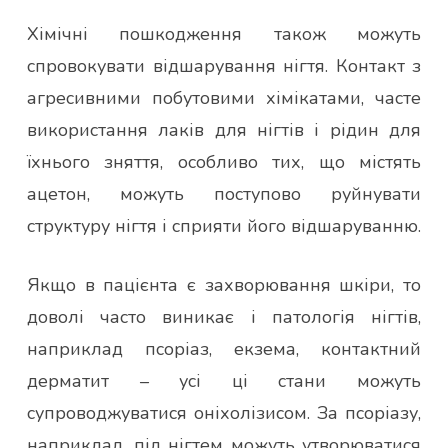
Хімічні пошкодження також можуть
спровокувати відшарування нігтя. Контакт з
агресивними побутовими хімікатами, часте
використання лаків для нігтів і рідин для
їхнього зняття, особливо тих, що містять
ацетон, можуть поступово руйнувати
структуру нігтя і сприяти його відшаруванню.
Якщо в пацієнта є захворювання шкіри, то
доволі часто виникає і патологія нігтів,
наприклад псоріаз, екзема, контактний
дерматит – усі ці стани можуть
супроводжуватися оніхолізисом. За псоріазу,
наприклад, під нігтем можуть утворюватися