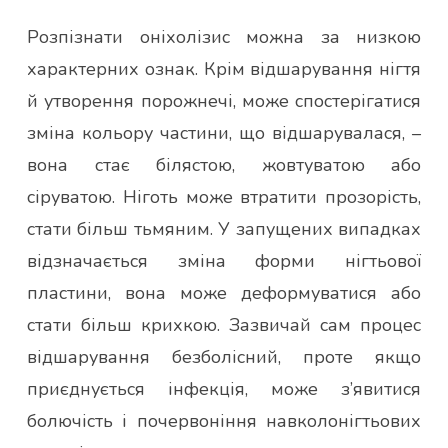
Розпізнати оніхолізис можна за низкою
характерних ознак. Крім відшарування нігтя
й утворення порожнечі, може спостерігатися
зміна кольору частини, що відшарувалася, –
вона стає білястою, жовтуватою або
сіруватою. Ніготь може втратити прозорість,
стати більш тьмяним. У запущених випадках
відзначається зміна форми нігтьової
пластини, вона може деформуватися або
стати більш крихкою. Зазвичай сам процес
відшарування безболісний, проте якщо
приєднується інфекція, може з’явитися
болючість і почервоніння навколонігтьових