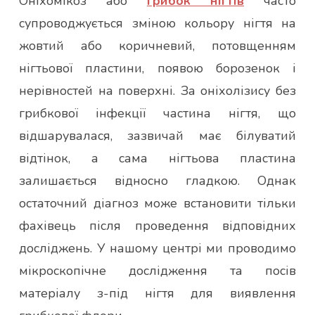
Оніхомікоз або
грибок нігтів
часто
супроводжується зміною кольору нігтя на
жовтий або коричневий, потовщенням
нігтьової пластини, появою борозенок і
нерівностей на поверхні. За оніхолізису без
грибкової інфекції частина нігтя, що
відшарувалася, зазвичай має білуватий
відтінок, а сама нігтьова пластина
залишається відносно гладкою. Однак
остаточний діагноз може встановити тільки
фахівець після проведення відповідних
досліджень. У нашому центрі ми проводимо
мікроскопічне дослідження та посів
матеріалу з-під нігтя для виявлення