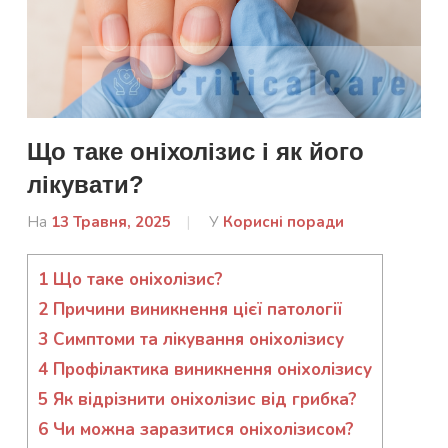
Що таке оніхолізис і як його
лікувати?
На
13 Травня, 2025
Від
У
Корисні поради
Лисенко
Марина
1
Що таке оніхолізис?
2
Причини виникнення цієї патології
3
Симптоми та лікування оніхолізису
4
Профілактика виникнення оніхолізису
5
Як відрізнити оніхолізис від грибка?
6
Чи можна заразитися оніхолізисом?