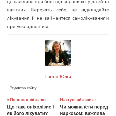
це важливо при болі під коронкою, у дітей та
вагітних. Бережіть себе, не відкладайте
лікування й не займайтеся самолікуванням
при ускладненнях.
Гапон Юлія
Редактор сайту
Навігація
Попередній запис
Наступний запис
Що таке оніхолізис і
Чи можна їсти перед
записів
як його лікувати?
наркозом: важлива