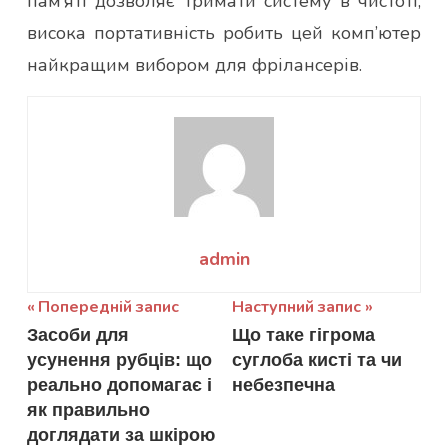
пам’яті дозволяє тримати систему в чистоті,
висока портативність робить цей комп’ютер
найкращим вибором для фрілансерів.
admin
Навігація
Попередній запис
Наступний запис
Засоби для
Що таке гігрома
записів
усунення рубців: що
суглоба кисті та чи
реально допомагає і
небезпечна
як правильно
доглядати за шкірою