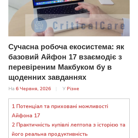
Сучасна робоча екосистема: як
базовий Айфон 17 взаємодіє з
перевіреним Макбуком бу в
щоденних завданнях
На
6 Червня, 2026
Від
У
Різне
admin
1
Потенціал та приховані можливості
Айфона 17
2
Практичність купівлі лептопа з історією та
його реальна продуктивність