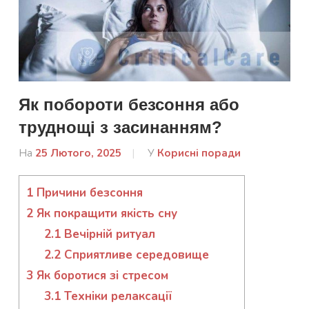
Як побороти безсоння або
труднощі з засинанням?
На
25 Лютого, 2025
Від
У
Корисні поради
admin
1
Причини безсоння
2
Як покращити якість сну
2.1
Вечірній ритуал
2.2
Сприятливе середовище
3
Як боротися зі стресом
3.1
Техніки релаксації