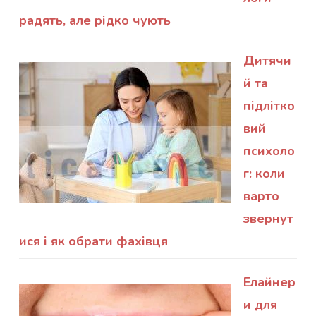
радять, але рідко чують
Дитячи
й та
підлітко
вий
психоло
г: коли
варто
звернут
ися і як обрати фахівця
Елайнер
и для