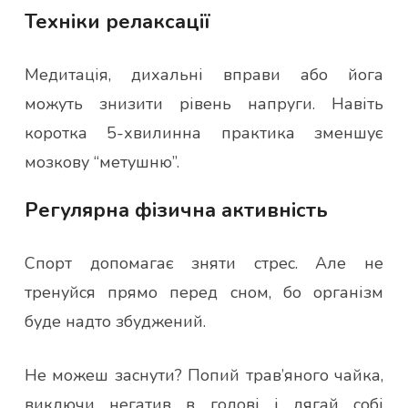
Техніки релаксації
Медитація, дихальні вправи або йога
можуть знизити рівень напруги. Навіть
коротка 5-хвилинна практика зменшує
мозкову “метушню”.
Регулярна фізична активність
Спорт допомагає зняти стрес. Але не
тренуйся прямо перед сном, бо організм
буде надто збуджений.
Не можеш заснути? Попий трав’яного чайка,
виключи негатив в голові і лягай собі