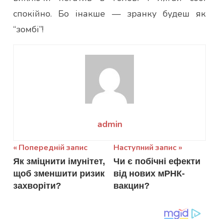
спокійно. Бо інакше — зранку будеш як
“зомбі”!
admin
Навігація
Попередній запис
Наступний запис
Як зміцнити імунітет,
Чи є побічні ефекти
записів
щоб зменшити ризик
від нових мРНК-
захворіти?
вакцин?