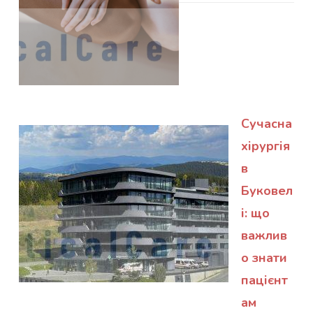
Сучасна
хірургія
в
Буковел
і: що
важлив
о знати
пацієнт
ам