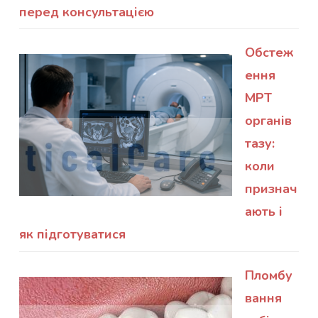
перед консультацією
Обстеж
ення
МРТ
органів
тазу:
коли
признач
ають і
як підготуватися
Пломбу
вання