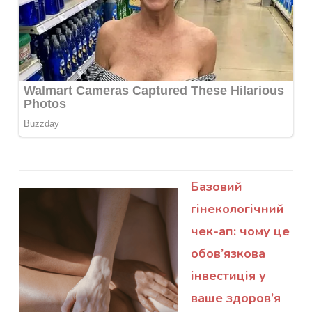
Базовий
гінекологічний
чек-ап: чому це
обов’язкова
інвестиція у
ваше здоров’я