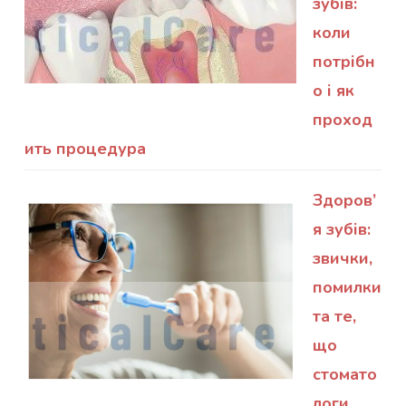
зубів:
коли
потрібн
о і як
проход
ить процедура
Здоров’
я зубів:
звички,
помилки
та те,
що
стомато
логи